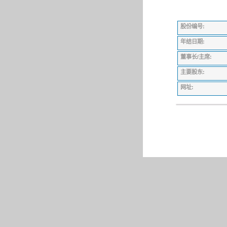
股份编号:
年结日期:
董事长/主席:
主要股东:
网址: