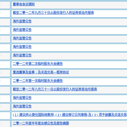
2
董事会会议通知
9
截至二零一二年九月三十日止股份发行人的证券变动月报表
4
海外监管公告
9
海外监管公告
8
海外监管公告
7
海外监管公告
5
海外监管公告
1
二零一二年第二次临时股东大会通告
0
重选董事及监事；及关连交易—框架协议
8
二零一二年第一次临时股东大会通告
7
截至二零一二年八月三十一日止股份发行人的证券变动月报表
5
海外监管公告
3
海外监管公告
2
( 1 ) 建议终止委任国际核数师; ( 2 ) 建议修订公司章程;及 ( 3 ) 须予披露及关连交易
2
二零一二年度半年度业绩公告及报告摘要